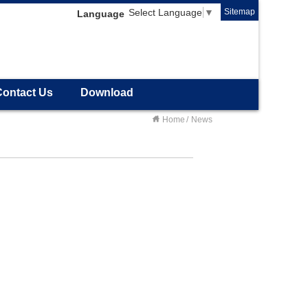
Sitemap
Select Language
▼
Language
Contact Us
Download
Home
News