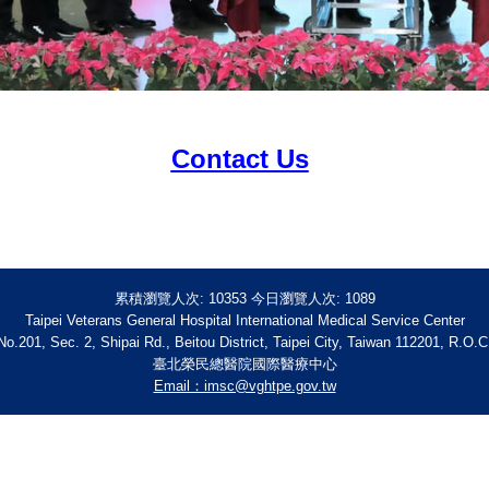
Contact Us
累積瀏覽人次:
10353
今日瀏覽人次:
1089
Taipei Veterans General Hospital International Medical Service Center
No.201, Sec. 2, Shipai Rd., Beitou District, Taipei City, Taiwan 112201, R.O.C
臺北榮民總醫院國際醫療中心
Email：imsc@vghtpe.gov.tw